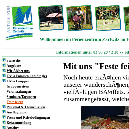
Willkommen im Ferienzentrum Zartwitz im H
Informationen unter 03 98 29 / 2 28 77 o
Startseite
Mit uns "Feste fe
Angebote
Wir Ã¼ber uns
FÃ¼r Familien und Singles
Noch heute erzÃ¤hlen vi
FÃ¼r Gruppen
unserer wunderschÃ¶nen
Gruppenreisen
vielfÃ¤ltigen BÃ¼ffets.
Veranstaltungen
Seminare/Tagungen
zusammengefasst, welche 
Feste feiern
Pauschal & Themenreisen
Ausflugtipps
Preise und Reisebedingungen
Reiseanmeldung
Anfahrt